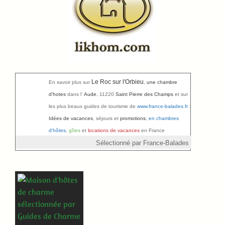
Le Roc sur l'Orbieu
En savoir plus sur
,
une chambre
d'hotes
dans l'
Aude
, 11220
Saint Pierre des Champs
et sur
les plus beaux
guides de tourisme
de
www.france-balades.fr
:
Idées de vacances
, séjours et
promotions
,
en chambres
d'hôtes
,
gîtes
et
locations de vacances
en France
Sélectionné par France-Balades